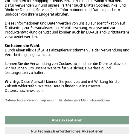
Ups! Da ist etwas schiefgelaufen. Bitte die Seite neu laden oder
nochmals versuchen.
Ups! Da ist etwas schiefgelaufen. Bitte die Seite neu laden oder
nochmals versuchen.
Ups! Da ist etwas schiefgelaufen. Bitte die Seite neu laden oder