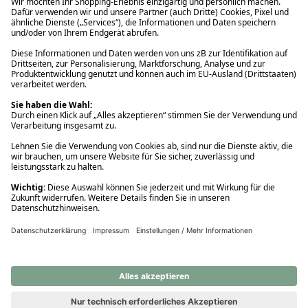
Ups! Da ist etwas schiefgelaufen. Bitte die Seite neu laden oder
nochmals versuchen.
Ups! Da ist etwas schiefgelaufen. Bitte die Seite neu laden oder
nochmals versuchen.
Ups! Da ist etwas schiefgelaufen. Bitte die Seite neu laden oder