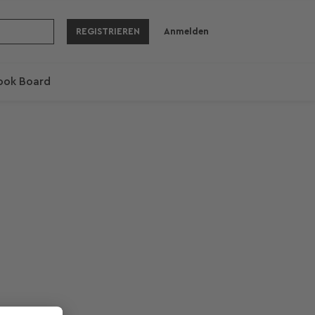
REGISTRIEREN
Anmelden
ook Board