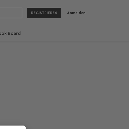
REGISTRIEREN
Anmelden
ook Board