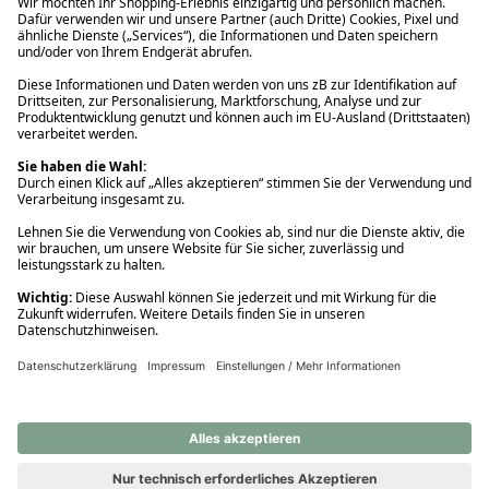
Ups! Da ist etwas schiefgelaufen. Bitte die Seite neu laden oder
nochmals versuchen.
Ups! Da ist etwas schiefgelaufen. Bitte die Seite neu laden oder
nochmals versuchen.
Ups! Da ist etwas schiefgelaufen. Bitte die Seite neu laden oder