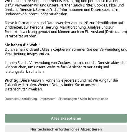
Ups! Da ist etwas schiefgelaufen. Bitte die Seite neu laden oder
nochmals versuchen.
Ups! Da ist etwas schiefgelaufen. Bitte die Seite neu laden oder
nochmals versuchen.
Ups! Da ist etwas schiefgelaufen. Bitte die Seite neu laden oder