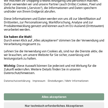
Ups! Da ist etwas schiefgelaufen. Bitte die Seite neu laden oder
nochmals versuchen.
Ups! Da ist etwas schiefgelaufen. Bitte die Seite neu laden oder
nochmals versuchen.
Ups! Da ist etwas schiefgelaufen. Bitte die Seite neu laden oder