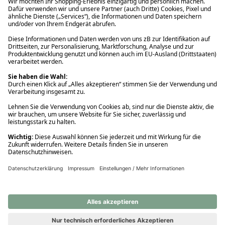
Ups! Da ist etwas schiefgelaufen. Bitte die Seite neu laden oder
nochmals versuchen.
Ups! Da ist etwas schiefgelaufen. Bitte die Seite neu laden oder
nochmals versuchen.
Ups! Da ist etwas schiefgelaufen. Bitte die Seite neu laden oder