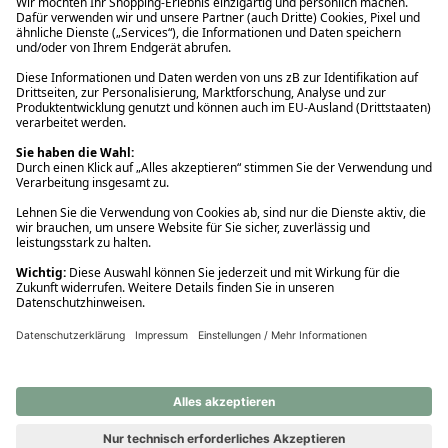
Ups! Da ist etwas schiefgelaufen. Bitte die Seite neu laden oder
nochmals versuchen.
Ups! Da ist etwas schiefgelaufen. Bitte die Seite neu laden oder
nochmals versuchen.
Ups! Da ist etwas schiefgelaufen. Bitte die Seite neu laden oder