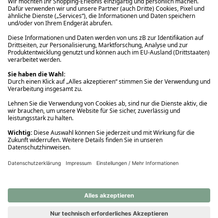
Ups! Da ist etwas schiefgelaufen. Bitte die Seite neu laden oder
nochmals versuchen.
Ups! Da ist etwas schiefgelaufen. Bitte die Seite neu laden oder
nochmals versuchen.
Ups! Da ist etwas schiefgelaufen. Bitte die Seite neu laden oder