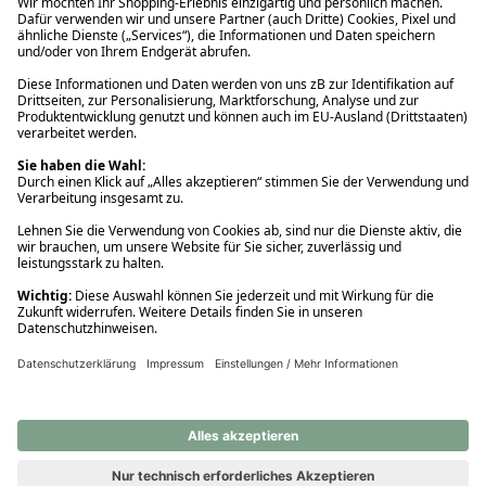
Ups! Da ist etwas schiefgelaufen. Bitte die Seite neu laden oder
nochmals versuchen.
Ups! Da ist etwas schiefgelaufen. Bitte die Seite neu laden oder
nochmals versuchen.
Ups! Da ist etwas schiefgelaufen. Bitte die Seite neu laden oder