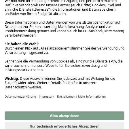
Ups! Da ist etwas schiefgelaufen. Bitte die Seite neu laden oder
nochmals versuchen.
Ups! Da ist etwas schiefgelaufen. Bitte die Seite neu laden oder
nochmals versuchen.
Ups! Da ist etwas schiefgelaufen. Bitte die Seite neu laden oder