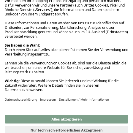
Ups! Da ist etwas schiefgelaufen. Bitte die Seite neu laden oder
nochmals versuchen.
Ups! Da ist etwas schiefgelaufen. Bitte die Seite neu laden oder
nochmals versuchen.
Ups! Da ist etwas schiefgelaufen. Bitte die Seite neu laden oder