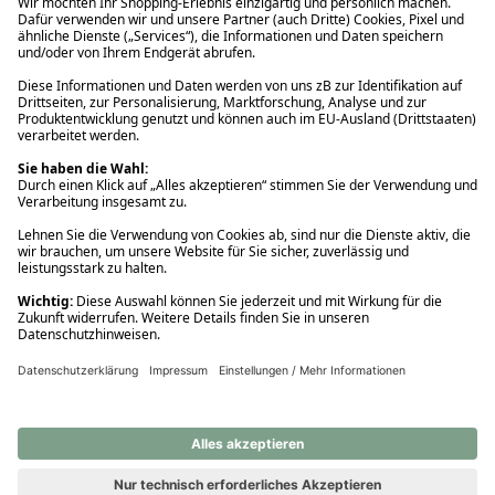
Ups! Da ist etwas schiefgelaufen. Bitte die Seite neu laden oder
nochmals versuchen.
Ups! Da ist etwas schiefgelaufen. Bitte die Seite neu laden oder
nochmals versuchen.
Ups! Da ist etwas schiefgelaufen. Bitte die Seite neu laden oder