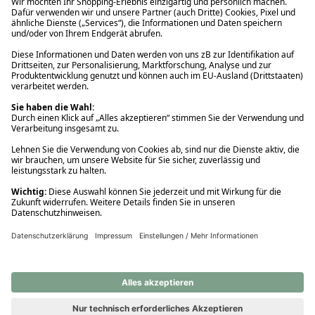
Ups! Da ist etwas schiefgelaufen. Bitte die Seite neu laden oder
nochmals versuchen.
Ups! Da ist etwas schiefgelaufen. Bitte die Seite neu laden oder
nochmals versuchen.
Ups! Da ist etwas schiefgelaufen. Bitte die Seite neu laden oder