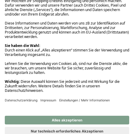
Ups! Da ist etwas schiefgelaufen. Bitte die Seite neu laden oder
nochmals versuchen.
Ups! Da ist etwas schiefgelaufen. Bitte die Seite neu laden oder
nochmals versuchen.
Ups! Da ist etwas schiefgelaufen. Bitte die Seite neu laden oder