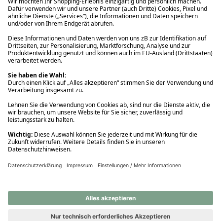
Ups! Da ist etwas schiefgelaufen. Bitte die Seite neu laden oder
nochmals versuchen.
Ups! Da ist etwas schiefgelaufen. Bitte die Seite neu laden oder
nochmals versuchen.
Ups! Da ist etwas schiefgelaufen. Bitte die Seite neu laden oder