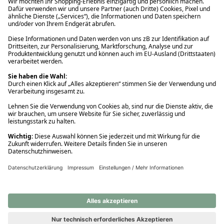
Ups! Da ist etwas schiefgelaufen. Bitte die Seite neu laden oder
nochmals versuchen.
Ups! Da ist etwas schiefgelaufen. Bitte die Seite neu laden oder
nochmals versuchen.
Ups! Da ist etwas schiefgelaufen. Bitte die Seite neu laden oder