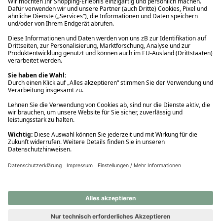
Ups! Da ist etwas schiefgelaufen. Bitte die Seite neu laden oder
nochmals versuchen.
Ups! Da ist etwas schiefgelaufen. Bitte die Seite neu laden oder
nochmals versuchen.
Ups! Da ist etwas schiefgelaufen. Bitte die Seite neu laden oder