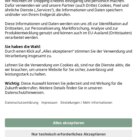
Ups! Da ist etwas schiefgelaufen. Bitte die Seite neu laden oder
nochmals versuchen.
Ups! Da ist etwas schiefgelaufen. Bitte die Seite neu laden oder
nochmals versuchen.
Ups! Da ist etwas schiefgelaufen. Bitte die Seite neu laden oder