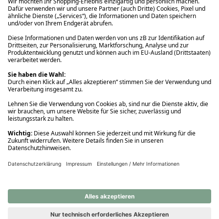
Ups! Da ist etwas schiefgelaufen. Bitte die Seite neu laden oder
nochmals versuchen.
Ups! Da ist etwas schiefgelaufen. Bitte die Seite neu laden oder
nochmals versuchen.
Ups! Da ist etwas schiefgelaufen. Bitte die Seite neu laden oder