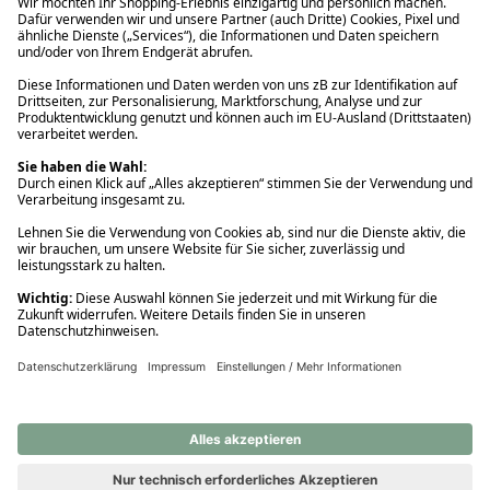
Ups! Da ist etwas schiefgelaufen. Bitte die Seite neu laden oder
nochmals versuchen.
Ups! Da ist etwas schiefgelaufen. Bitte die Seite neu laden oder
nochmals versuchen.
Ups! Da ist etwas schiefgelaufen. Bitte die Seite neu laden oder