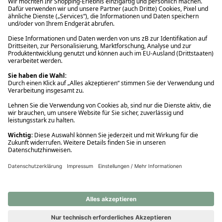
Ups! Da ist etwas schiefgelaufen. Bitte die Seite neu laden oder
nochmals versuchen.
Ups! Da ist etwas schiefgelaufen. Bitte die Seite neu laden oder
nochmals versuchen.
Ups! Da ist etwas schiefgelaufen. Bitte die Seite neu laden oder