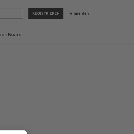
REGISTRIEREN
Anmelden
ook Board