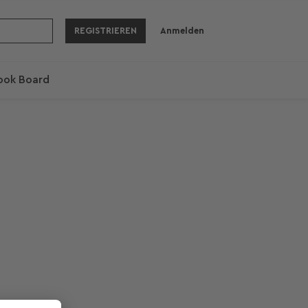
REGISTRIEREN
Anmelden
ook Board