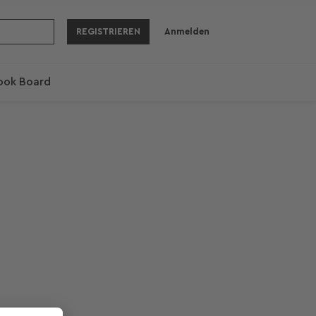
REGISTRIEREN
Anmelden
ook Board