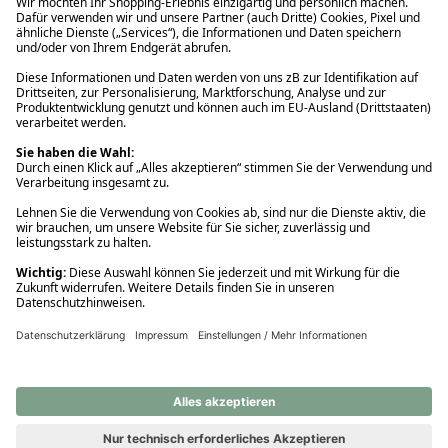
Ups! Da ist etwas schiefgelaufen. Bitte die Seite neu laden oder
nochmals versuchen.
Ups! Da ist etwas schiefgelaufen. Bitte die Seite neu laden oder
nochmals versuchen.
Ups! Da ist etwas schiefgelaufen. Bitte die Seite neu laden oder