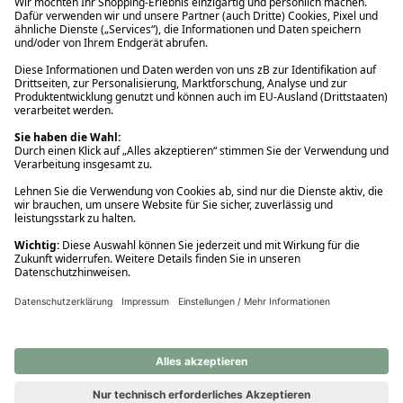
Ups! Da ist etwas schiefgelaufen. Bitte die Seite neu laden oder
nochmals versuchen.
Ups! Da ist etwas schiefgelaufen. Bitte die Seite neu laden oder
nochmals versuchen.
Ups! Da ist etwas schiefgelaufen. Bitte die Seite neu laden oder