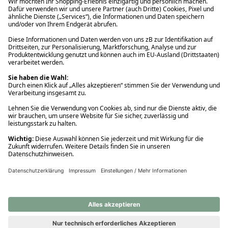
Ups! Da ist etwas schiefgelaufen. Bitte die Seite neu laden oder
nochmals versuchen.
Ups! Da ist etwas schiefgelaufen. Bitte die Seite neu laden oder
nochmals versuchen.
Ups! Da ist etwas schiefgelaufen. Bitte die Seite neu laden oder