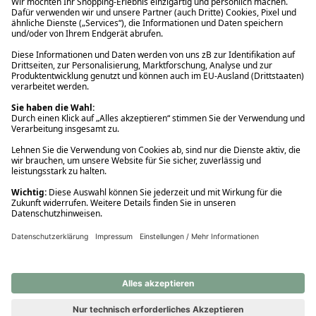
Ups! Da ist etwas schiefgelaufen. Bitte die Seite neu laden oder
nochmals versuchen.
Ups! Da ist etwas schiefgelaufen. Bitte die Seite neu laden oder
nochmals versuchen.
Ups! Da ist etwas schiefgelaufen. Bitte die Seite neu laden oder