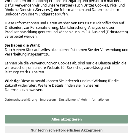
Ups! Da ist etwas schiefgelaufen. Bitte die Seite neu laden oder
nochmals versuchen.
Ups! Da ist etwas schiefgelaufen. Bitte die Seite neu laden oder
nochmals versuchen.
Ups! Da ist etwas schiefgelaufen. Bitte die Seite neu laden oder