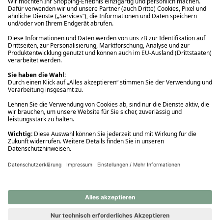
Ups! Da ist etwas schiefgelaufen. Bitte die Seite neu laden oder
nochmals versuchen.
Ups! Da ist etwas schiefgelaufen. Bitte die Seite neu laden oder
nochmals versuchen.
Ups! Da ist etwas schiefgelaufen. Bitte die Seite neu laden oder