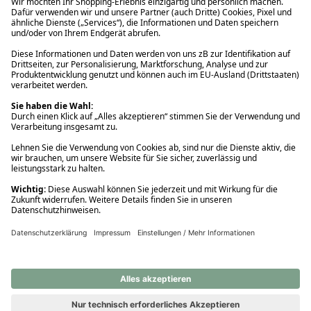
Ups! Da ist etwas schiefgelaufen. Bitte die Seite neu laden oder
nochmals versuchen.
Ups! Da ist etwas schiefgelaufen. Bitte die Seite neu laden oder
nochmals versuchen.
Ups! Da ist etwas schiefgelaufen. Bitte die Seite neu laden oder