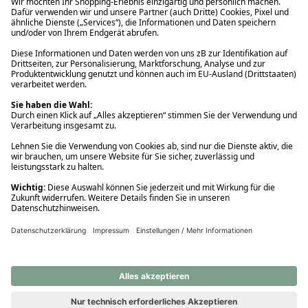
Ups! Da ist etwas schiefgelaufen. Bitte die Seite neu laden oder
nochmals versuchen.
Ups! Da ist etwas schiefgelaufen. Bitte die Seite neu laden oder
nochmals versuchen.
Ups! Da ist etwas schiefgelaufen. Bitte die Seite neu laden oder