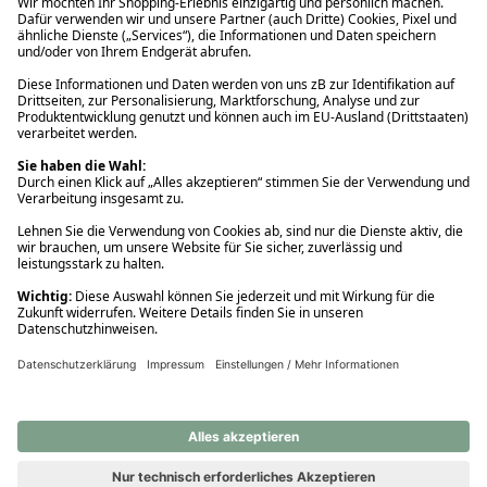
Ups! Da ist etwas schiefgelaufen. Bitte die Seite neu laden oder
nochmals versuchen.
Ups! Da ist etwas schiefgelaufen. Bitte die Seite neu laden oder
nochmals versuchen.
Ups! Da ist etwas schiefgelaufen. Bitte die Seite neu laden oder