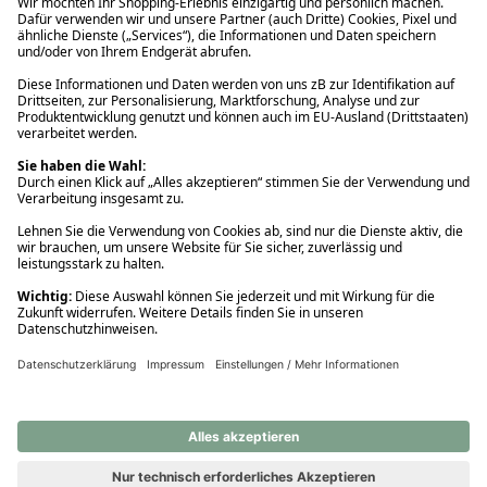
Ups! Da ist etwas schiefgelaufen. Bitte die Seite neu laden oder
nochmals versuchen.
Ups! Da ist etwas schiefgelaufen. Bitte die Seite neu laden oder
nochmals versuchen.
Ups! Da ist etwas schiefgelaufen. Bitte die Seite neu laden oder