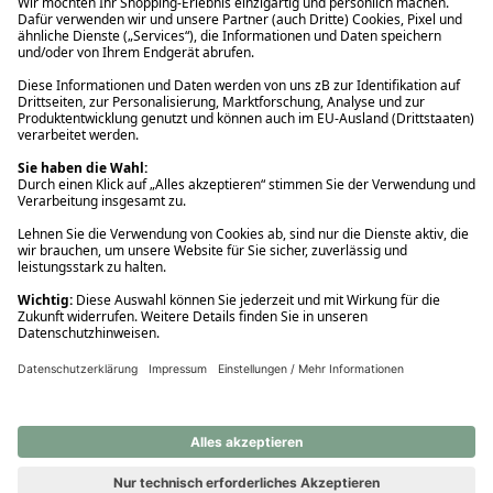
Ups! Da ist etwas schiefgelaufen. Bitte die Seite neu laden oder
nochmals versuchen.
Ups! Da ist etwas schiefgelaufen. Bitte die Seite neu laden oder
nochmals versuchen.
Ups! Da ist etwas schiefgelaufen. Bitte die Seite neu laden oder