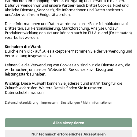
Ups! Da ist etwas schiefgelaufen. Bitte die Seite neu laden oder
nochmals versuchen.
Ups! Da ist etwas schiefgelaufen. Bitte die Seite neu laden oder
nochmals versuchen.
Ups! Da ist etwas schiefgelaufen. Bitte die Seite neu laden oder