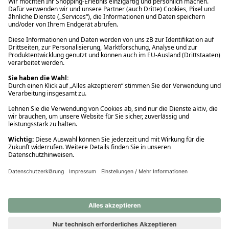
Ups! Da ist etwas schiefgelaufen. Bitte die Seite neu laden oder
nochmals versuchen.
Ups! Da ist etwas schiefgelaufen. Bitte die Seite neu laden oder
nochmals versuchen.
Ups! Da ist etwas schiefgelaufen. Bitte die Seite neu laden oder