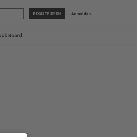
REGISTRIEREN
Anmelden
ook Board