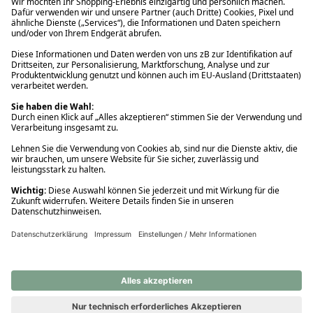
Ups! Da ist etwas schiefgelaufen. Bitte die Seite neu laden oder
nochmals versuchen.
Ups! Da ist etwas schiefgelaufen. Bitte die Seite neu laden oder
nochmals versuchen.
Ups! Da ist etwas schiefgelaufen. Bitte die Seite neu laden oder