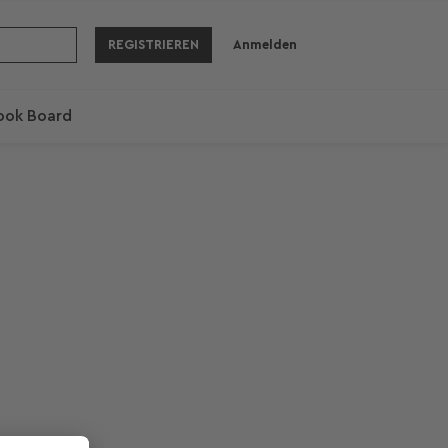
REGISTRIEREN
Anmelden
ook Board