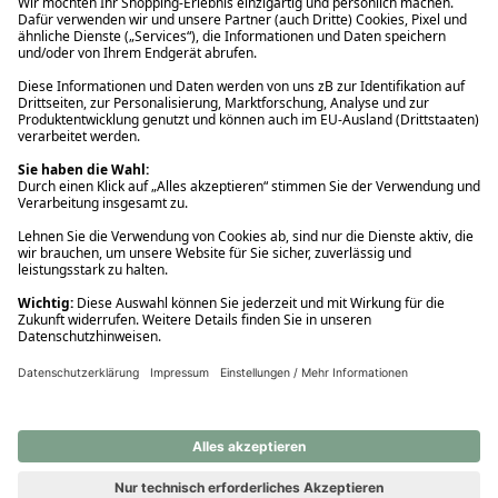
Ups! Da ist etwas schiefgelaufen. Bitte die Seite neu laden oder
nochmals versuchen.
Ups! Da ist etwas schiefgelaufen. Bitte die Seite neu laden oder
nochmals versuchen.
Ups! Da ist etwas schiefgelaufen. Bitte die Seite neu laden oder