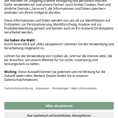
Ups! Da ist etwas schiefgelaufen. Bitte die Seite neu laden oder
nochmals versuchen.
Ups! Da ist etwas schiefgelaufen. Bitte die Seite neu laden oder
nochmals versuchen.
Ups! Da ist etwas schiefgelaufen. Bitte die Seite neu laden oder