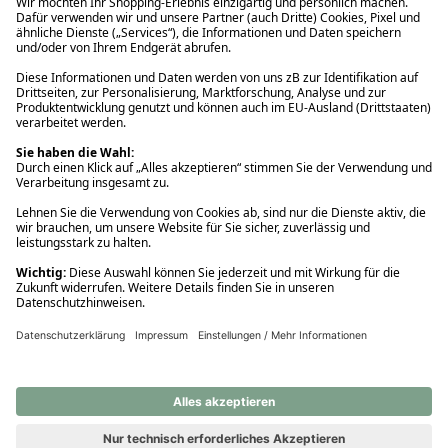
Ups! Da ist etwas schiefgelaufen. Bitte die Seite neu laden oder
nochmals versuchen.
Ups! Da ist etwas schiefgelaufen. Bitte die Seite neu laden oder
nochmals versuchen.
Ups! Da ist etwas schiefgelaufen. Bitte die Seite neu laden oder