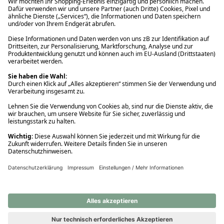
Ups! Da ist etwas schiefgelaufen. Bitte die Seite neu laden oder
nochmals versuchen.
Ups! Da ist etwas schiefgelaufen. Bitte die Seite neu laden oder
nochmals versuchen.
Ups! Da ist etwas schiefgelaufen. Bitte die Seite neu laden oder