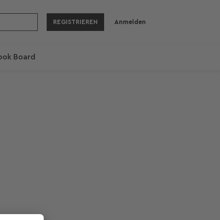
REGISTRIEREN
Anmelden
ook Board