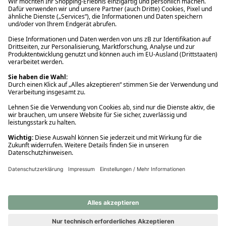
Ups! Da ist etwas schiefgelaufen. Bitte die Seite neu laden oder
nochmals versuchen.
Ups! Da ist etwas schiefgelaufen. Bitte die Seite neu laden oder
nochmals versuchen.
Ups! Da ist etwas schiefgelaufen. Bitte die Seite neu laden oder