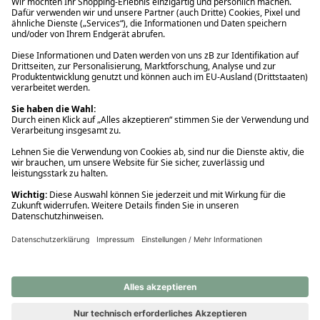
Ups! Da ist etwas schiefgelaufen. Bitte die Seite neu laden oder
nochmals versuchen.
Ups! Da ist etwas schiefgelaufen. Bitte die Seite neu laden oder
nochmals versuchen.
Ups! Da ist etwas schiefgelaufen. Bitte die Seite neu laden oder