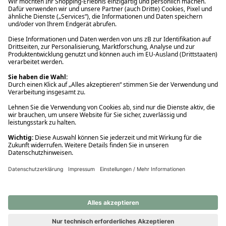
Ups! Da ist etwas schiefgelaufen. Bitte die Seite neu laden oder
nochmals versuchen.
Ups! Da ist etwas schiefgelaufen. Bitte die Seite neu laden oder
nochmals versuchen.
Ups! Da ist etwas schiefgelaufen. Bitte die Seite neu laden oder